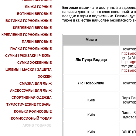
ЛЫЖИ ГОРНЫЕ
Беговые лыжи
- это доступный и здоровы
наличии достаточного слоя снега, выйти 
БОТИНКИ БЕГОВЫЕ
поездки в горы и подъемники. Рекомендуе
также в качестве наиболее безопасного 
БОТИНКИ ГОРНОЛЫЖНЫЕ
КРЕПЛЕНИЯ БЕГОВЫЕ
КРЕПЛЕНИЯ ГОРНОЛЫЖНЫЕ
Место
ПАЛКИ БЕГОВЫЕ
ПАЛКИ ГОРНОЛЫЖНЫЕ
Початок 
https:/
СУМКИ | РЮКЗАКИ | ЧЕХЛЫ
тут (з М
Ліс Пуща-Водиця
https://
СУМКИ ХОККЕЙНЫЕ
тут (як
ШЛЕМЫ | МАСКИ | ЗАЩИТА
https:/
ХОККЕЙ
Ліс Новобіличі
Початок
СМАЗКА ДЛЯ ЛЫЖ
АКСЕССУАРЫ ДЛЯ ЛЫЖ
СПОРТИВНАЯ ОДЕЖДА
Парк Ба
Київ
Початок
ТУРИСТИЧЕСКИЕ ТОВАРЫ
КОНЬКИ РОЛИКОВЫЕ
Лижна б
Київ
Підготов
КОМИССИОНЫЙ ТОВАР
АРХИВ ТОВАРОВ
Київ
ВДНГ (По