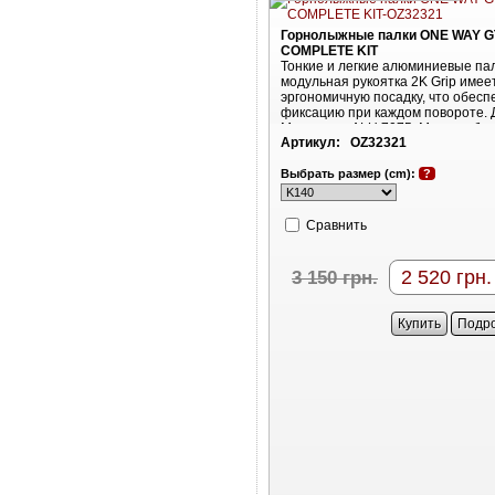
Горнолыжные палки ONE WAY GT
COMPLETE KIT
Тонкие и легкие алюминиевые па
модульная рукоятка 2K Grip имее
эргономичную посадку, что обес
фиксацию при каждом повороте. Д
Материал: ALU 7075. Можно обр
Артикул:
OZ32321
длину
Выбрать размер (cm):
?
Cравнить
2 520
грн.
3 150
грн.
Купить
Подр