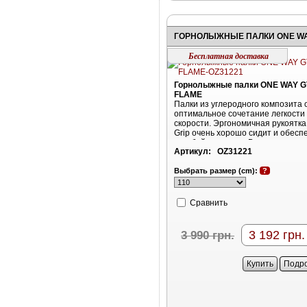
Бесплатная доставка
Горнолыжные палки ONE WAY G
FLAME
Палки из углеродного композита
оптимальное сочетание легкости 
скорости. Эргономичная рукоятка
Grip очень хорошо сидит и обесп
в любой ситуации. Встроенная ма
Артикул:
OZ31221
запирается и так же легко снимае
помочь предотвратить травмы пр
13:9. Материал: Carbon 30%.
Выбрать размер (cm):
?
Cравнить
3 192
грн.
3 990
грн.
Купить
Подр