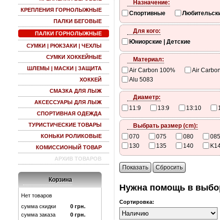
Назначение:
КРЕПЛЕНИЯ ГОРНОЛЫЖНЫЕ
Спортивные
Любительск
ПАЛКИ БЕГОВЫЕ
Для кого:
ПАЛКИ ГОРНОЛЫЖНЫЕ
Юниорские | Детские
СУМКИ | РЮКЗАКИ | ЧЕХЛЫ
СУМКИ ХОККЕЙНЫЕ
Материал:
ШЛЕМЫ | МАСКИ | ЗАЩИТА
Air Carbon 100%
Air Carbo
Alu 5083
ХОККЕЙ
СМАЗКА ДЛЯ ЛЫЖ
Диаметр:
АКСЕССУАРЫ ДЛЯ ЛЫЖ
11:9
13:9
13:10
СПОРТИВНАЯ ОДЕЖДА
ТУРИСТИЧЕСКИЕ ТОВАРЫ
Выбрать размер (cm):
КОНЬКИ РОЛИКОВЫЕ
070
075
080
08
130
135
140
K1
КОМИССИОНЫЙ ТОВАР
АРХИВ ТОВАРОВ
Показать
Сбросить
Корзина
Нужна помощь в выбо
Нет товаров
Сортировка:
сумма скидки
0
грн.
сумма заказа
0
грн.