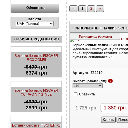
Оформить
«
1
2
»
Валюта
Бесплатная доставка
ГОРЯЧИЕ ПРЕДЛОЖЕНИЯ
Горнолыжные палки FISCHER RC
Идеальный инструмент для спорт
ориентированного катания. Нова
Ботинки беговые FISCHER
рукоятка Performance 2K.
RC3 COMBI
̶8̶4̶9̶9̶ грн
6374 грн
Артикул:
Z32219
Выбрать размер (cm):
?
Ботинки беговые FISCHER
Cравнить
XC PRO MY STYLE
̶4̶9̶9̶0̶ грн
1 380
грн.
2899 грн
1 725
грн.
Купить
Подр
Ботинки беговые FISCHER XJ