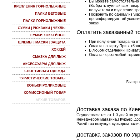
Вы можете самостоятельно 
(Выбрать нужный вам товар,
КРЕПЛЕНИЯ ГОРНОЛЫЖНЫЕ
получателя и отделение тр
ПАЛКИ БЕГОВЫЕ
Позвонить по одному из у
проинформируют об условия
ПАЛКИ ГОРНОЛЫЖНЫЕ
заказ
СУМКИ | РЮКЗАКИ | ЧЕХЛЫ
Оплатить заказанный т
СУМКИ ХОККЕЙНЫЕ
При получении товара на о
ШЛЕМЫ | МАСКИ | ЗАЩИТА
Оплата на карту Приватбан
ХОККЕЙ
В любом отделении Приват
Оплата через любой терми
СМАЗКА ДЛЯ ЛЫЖ
АКСЕССУАРЫ ДЛЯ ЛЫЖ
СПОРТИВНАЯ ОДЕЖДА
ТУРИСТИЧЕСКИЕ ТОВАРЫ
Быстры
КОНЬКИ РОЛИКОВЫЕ
КОМИССИОНЫЙ ТОВАР
АРХИВ ТОВАРОВ
Доставка заказа по Кие
Осуществляется от 1-3 дней по ука
менеджером магазина.) Курьер, до
Расчёт за покупку с курьером нали
Доставка заказов по Ук