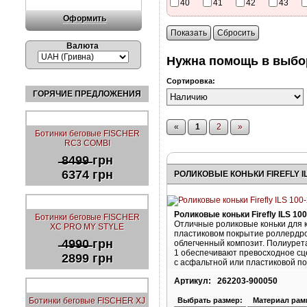
40
41
42
43
Оформить
Показать
Сбросить
Валюта
Нужна помощь в выбо
Сортировка:
ГОРЯЧИЕ ПРЕДЛОЖЕНИЯ
«
1
2
»
Ботинки беговые FISCHER
RC3 COMBI
̶8̶4̶9̶9̶ грн
6374 грн
РОЛИКОВЫЕ КОНЬКИ FIREFLY IL
Роликовые коньки Firefly ILS 100
Ботинки беговые FISCHER
Отличные роликовые коньки для 
XC PRO MY STYLE
пластиковом покрытие роллердр
̶4̶9̶9̶0̶ грн
облегченный композит. Полиурет
1 обеспечивают превосходное с
2899 грн
с асфальтной или пластиковой п
Артикул:
262203-900050
Выбрать размер:
Материал рам
Ботинки беговые FISCHER XJ