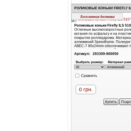
Бесплатная доставка
Роликовые коньки Firefly ILS 51
Отличные высокоскоростные роли
катания по асфальту и на пласти
покрытие роллердрома. Материа
аллюминий Speedframe. Полиуре
ABEC-7 90x24mm обеспечивают 
сцепление с асфальтной или
Артикул:
293309-900050
пластиковой поверхностью
Выбрать размер:
Материал рам
Cравнить
0
грн.
Купить
Подр