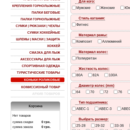
Для кого:
КРЕПЛЕНИЯ ГОРНОЛЫЖНЫЕ
Мужские
Женские
Юн
ПАЛКИ БЕГОВЫЕ
Стиль катания:
ПАЛКИ ГОРНОЛЫЖНЫЕ
Фитнес
СУМКИ | РЮКЗАКИ | ЧЕХЛЫ
СУМКИ ХОККЕЙНЫЕ
Материал рамы:
ШЛЕМЫ | МАСКИ | ЗАЩИТА
Композит
Аллюминий
ХОККЕЙ
Материал колес:
СМАЗКА ДЛЯ ЛЫЖ
Полиуретан
АКСЕССУАРЫ ДЛЯ ЛЫЖ
СПОРТИВНАЯ ОДЕЖДА
Жесткость колес:
ТУРИСТИЧЕСКИЕ ТОВАРЫ
80A
82A
100A
КОНЬКИ РОЛИКОВЫЕ
Диаметр колес (mm)
КОМИССИОНЫЙ ТОВАР
64
70
72
76
АРХИВ ТОВАРОВ
Тип подшипника:
Корзина
ABEC-1
ABEC-3
ABE
Нет товаров
Выбрать размер:
сумма скидки
0
грн.
25-28
29-32
33-36
сумма заказа
0
грн.