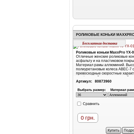
Бесплатная доставка
Роликовые коньки MaxxPro YX-
Отличные женские роликовые кон
асфальту и на пластиковом покр
Материал рамы аллюминий. Выс
полиуретановые колеса ABEC-7 
превосходные скоростные характ
с асфальтной или пластиковой п
Артикул:
80873960
Максимальная нагрузка – 100 кг,
длина рамы – 290 мм, материал к
TPR, материал манжеты – полип
Выбрать размер:
Материал рам
тормозных колодок – PVC
Cравнить
0
грн.
Купить
Подр