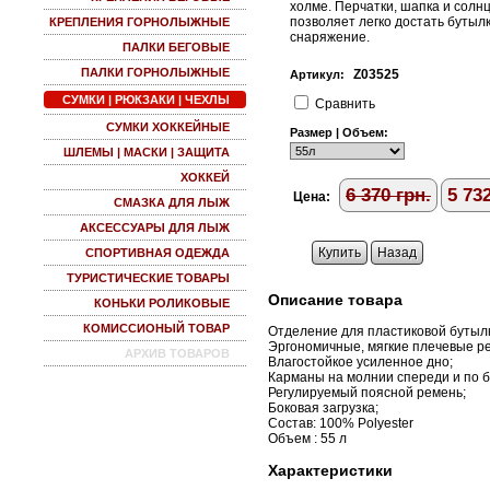
холме. Перчатки, шапка и сол
позволяет легко достать бутылк
КРЕПЛЕНИЯ ГОРНОЛЫЖНЫЕ
снаряжение.
ПАЛКИ БЕГОВЫЕ
ПАЛКИ ГОРНОЛЫЖНЫЕ
Z03525
Артикул:
СУМКИ | РЮКЗАКИ | ЧЕХЛЫ
Cравнить
СУМКИ ХОККЕЙНЫЕ
Размер | Объем:
ШЛЕМЫ | МАСКИ | ЗАЩИТА
ХОККЕЙ
6 370
грн.
5 73
Цена:
СМАЗКА ДЛЯ ЛЫЖ
АКСЕССУАРЫ ДЛЯ ЛЫЖ
Купить
Назад
СПОРТИВНАЯ ОДЕЖДА
ТУРИСТИЧЕСКИЕ ТОВАРЫ
Описание товара
КОНЬКИ РОЛИКОВЫЕ
КОМИССИОНЫЙ ТОВАР
Отделение для пластиковой бутыл
Эргономичные, мягкие плечевые р
АРХИВ ТОВАРОВ
Влагостойкое усиленное дно;
Карманы на молнии спереди и по б
Регулируемый поясной ремень;
Боковая загрузка;
Состав: 100% Polyester
Объем : 55 л
Характеристики