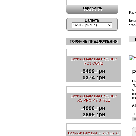
Оформить
Ко
Валюта
Ком
Что
ГОРЯЧИЕ ПРЕДЛОЖЕНИЯ
Ботинки беговые FISCHER
RC3 COMBI
̶8̶4̶9̶9̶ грн
Р
6374 грн
Р
70
от
со
Ботинки беговые FISCHER
во
XC PRO MY STYLE
А
̶4̶9̶9̶0̶ грн
2899 грн
Ботинки беговые FISCHER XJ