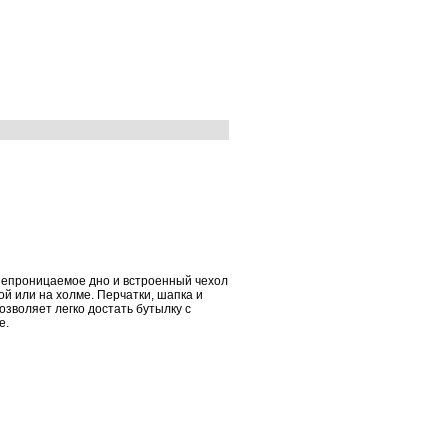
донепроницаемое дно и встроенный чехол
ой или на холме. Перчатки, шапка и
зволяет легко достать бутылку с
е.