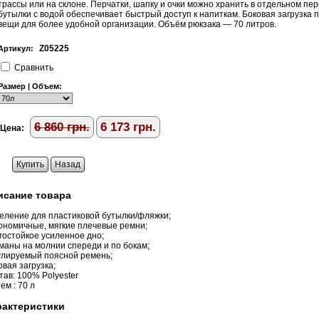
трассы или на склоне. Перчатки, шапку и очки можно хранить в отдельном пе
бутылки с водой обеспечивает быстрый доступ к напиткам. Боковая загрузка 
вещи для более удобной организации. Объём рюкзака — 70 литров.
Z05225
Артикул:
Cравнить
Размер | Объем:
6 860
грн.
6 173
грн.
Цена:
Купить
Назад
исание товара
еление для пластиковой бутылки/фляжки;
ономичные, мягкие плечевые ремни;
гостойкое усиленное дно;
маны на молнии спереди и по бокам;
улируемый поясной ремень;
овая загрузка;
тав: 100% Polyester
ем : 70 л
рактеристики