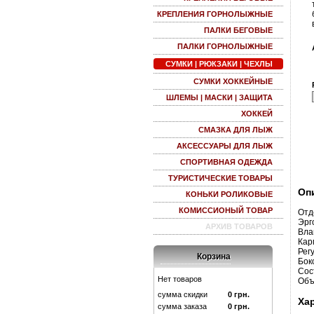
КРЕПЛЕНИЯ ГОРНОЛЫЖНЫЕ
ПАЛКИ БЕГОВЫЕ
ПАЛКИ ГОРНОЛЫЖНЫЕ
СУМКИ | РЮКЗАКИ | ЧЕХЛЫ
СУМКИ ХОККЕЙНЫЕ
ШЛЕМЫ | МАСКИ | ЗАЩИТА
ХОККЕЙ
СМАЗКА ДЛЯ ЛЫЖ
АКСЕССУАРЫ ДЛЯ ЛЫЖ
СПОРТИВНАЯ ОДЕЖДА
ТУРИСТИЧЕСКИЕ ТОВАРЫ
Оп
КОНЬКИ РОЛИКОВЫЕ
КОМИССИОНЫЙ ТОВАР
Отд
Эрг
АРХИВ ТОВАРОВ
Вла
Кар
Рег
Корзина
Бок
Сос
Нет товаров
Объ
сумма скидки
0
грн.
Ха
сумма заказа
0
грн.