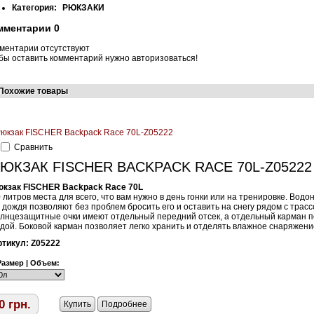
Категория:
РЮКЗАКИ
мментарии
0
ментарии отсутствуют
бы оставить комментарий нужно авторизоваться!
Похожие товары
Cравнить
ЮКЗАК FISCHER BACKPACK RACE 70L-Z05222
юкзак FISCHER Backpack Race 70L
 литров места для всего, что вам нужно в день гонки или на тренировке. Во
 дождя позволяют без проблем бросить его и оставить на снегу рядом с трасс
лнцезащитные очки имеют отдельный передний отсек, а отдельный карман по
дой. Боковой карман позволяет легко хранить и отделять влажное снаряжени
ртикул:
Z05222
Размер | Объем:
0
грн.
Купить
Подробнее